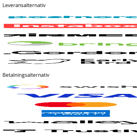
Leveransalternativ
Betalningsalternativ