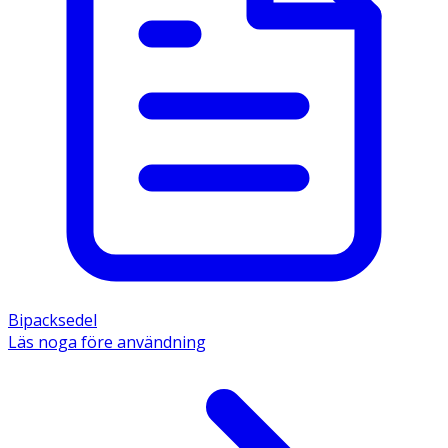
Bipacksedel
Läs noga före användning