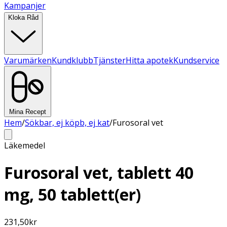
Kampanjer
Kloka Råd
Varumärken
Kundklubb
Tjänster
Hitta apotek
Kundservice
Mina Recept
Hem
/
Sökbar, ej köpb, ej kat
/
Furosoral vet
Läkemedel
Furosoral vet, tablett 40
mg, 50 tablett(er)
231,50
kr