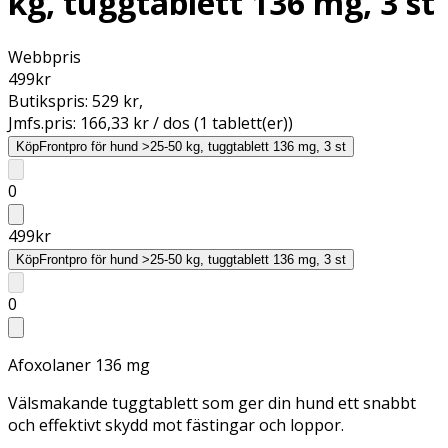
kg, tuggtablett 136 mg, 3 st
Webbpris
499
kr
Butikspris:
529 kr
,
Jmfs.pris:
166,33 kr / dos (1 tablett(er))
Köp
Frontpro för hund >25-50 kg, tuggtablett 136 mg, 3 st
0
499
kr
Köp
Frontpro för hund >25-50 kg, tuggtablett 136 mg, 3 st
0
Afoxolaner 136 mg
Välsmakande tuggtablett som ger din hund ett snabbt
och effektivt skydd mot fästingar och loppor.