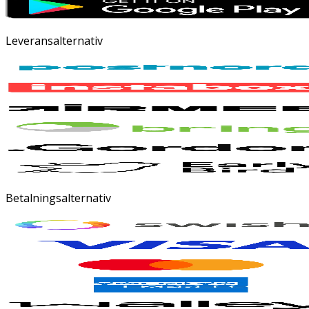
Leveransalternativ
Betalningsalternativ