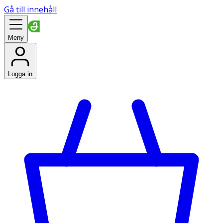
Gå till innehåll
Meny
Logga in