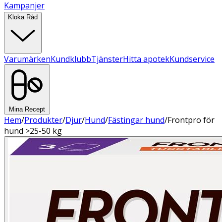
Kampanjer
Kloka Råd
Varumärken
Kundklubb
Tjänster
Hitta apotek
Kundservice
Mina Recept
Hem
/
Produkter
/
Djur
/
Hund
/
Fästingar hund
/
Frontpro för
hund >25-50 kg