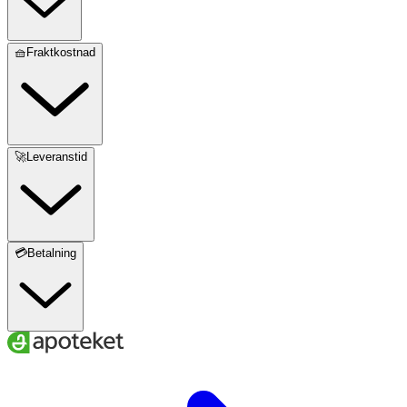
🧺Fraktkostnad
🚀Leveranstid
💳Betalning