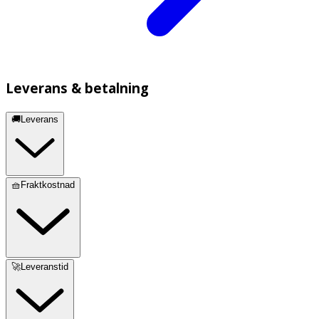
Leverans & betalning
🚚Leverans
🧺Fraktkostnad
🚀Leveranstid