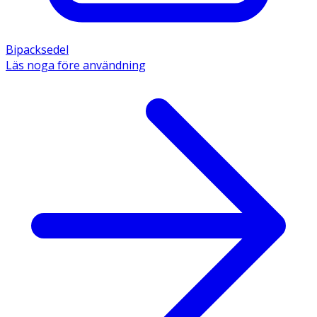
Bipacksedel
Läs noga före användning