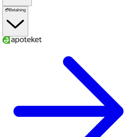
💳Betalning