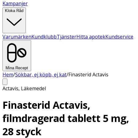
Kampanjer
Kloka Råd
Varumärken
Kundklubb
Tjänster
Hitta apotek
Kundservice
Mina Recept
Hem
/
Sökbar, ej köpb, ej kat
/
Finasterid Actavis
Actavis
,
Läkemedel
Finasterid Actavis,
filmdragerad tablett 5 mg,
28 styck