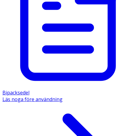
Bipacksedel
Läs noga före användning