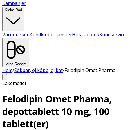
Kampanjer
Kloka Råd
Varumärken
Kundklubb
Tjänster
Hitta apotek
Kundservice
Mina Recept
Hem
/
Sökbar, ej köpb, ej kat
/
Felodipin Omet Pharma
Läkemedel
Felodipin Omet Pharma,
depottablett 10 mg, 100
tablett(er)