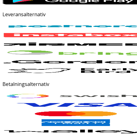
Leveransalternativ
Betalningsalternativ