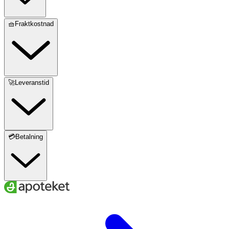
🧺Fraktkostnad
🚀Leveranstid
💳Betalning