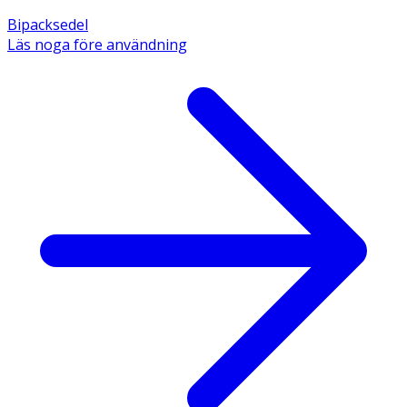
Bipacksedel
Läs noga före användning