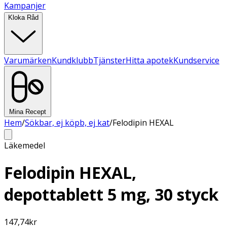
Kampanjer
Kloka Råd
Varumärken
Kundklubb
Tjänster
Hitta apotek
Kundservice
Mina Recept
Hem
/
Sökbar, ej köpb, ej kat
/
Felodipin HEXAL
Läkemedel
Felodipin HEXAL,
depottablett 5 mg, 30 styck
147,74
kr