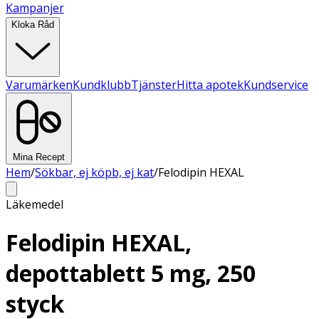
Kampanjer
Kloka Råd
Varumärken
Kundklubb
Tjänster
Hitta apotek
Kundservice
Mina Recept
Hem
/
Sökbar, ej köpb, ej kat
/
Felodipin HEXAL
Läkemedel
Felodipin HEXAL,
depottablett 5 mg, 250
styck