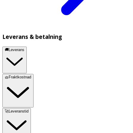
Leverans & betalning
🚚Leverans
🧺Fraktkostnad
🚀Leveranstid