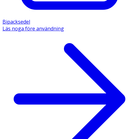
Bipacksedel
Läs noga före användning