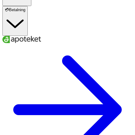
💳Betalning