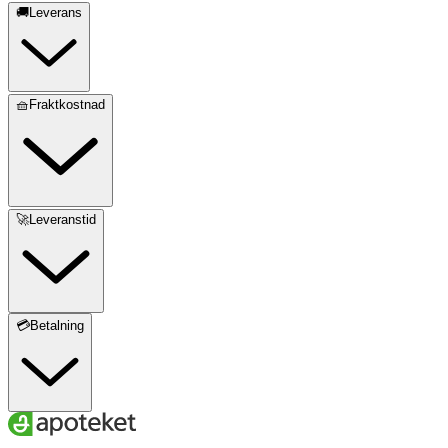
🚚Leverans
🧺Fraktkostnad
🚀Leveranstid
💳Betalning