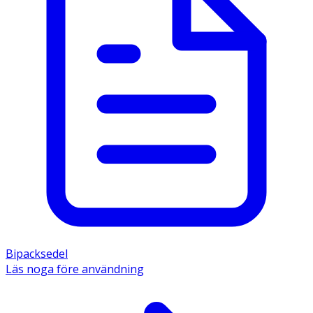
Bipacksedel
Läs noga före användning