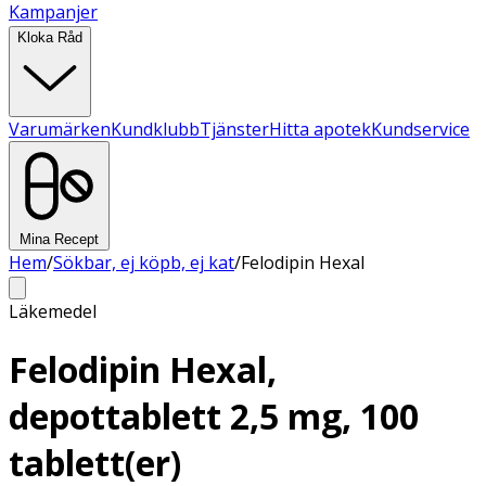
Kampanjer
Kloka Råd
Varumärken
Kundklubb
Tjänster
Hitta apotek
Kundservice
Mina Recept
Hem
/
Sökbar, ej köpb, ej kat
/
Felodipin Hexal
Läkemedel
Felodipin Hexal,
depottablett 2,5 mg, 100
tablett(er)