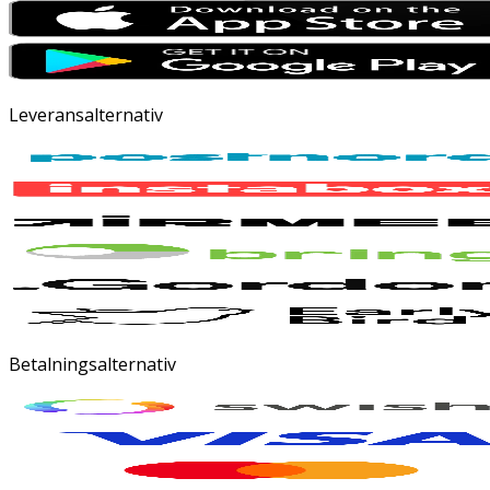
Leveransalternativ
Betalningsalternativ