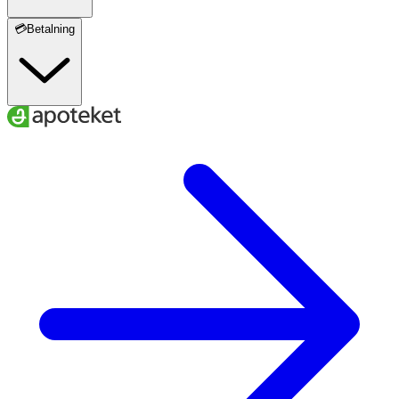
💳Betalning