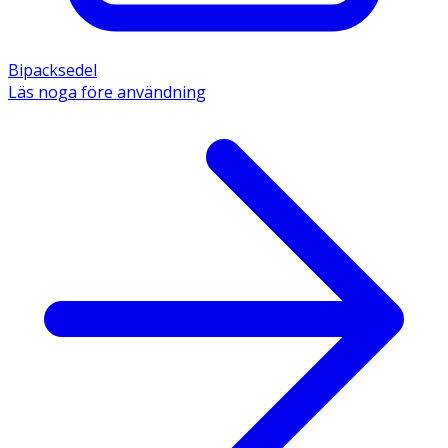
Bipacksedel
Läs noga före användning