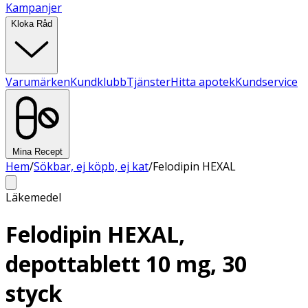
Kampanjer
Kloka Råd
Varumärken
Kundklubb
Tjänster
Hitta apotek
Kundservice
Mina Recept
Hem
/
Sökbar, ej köpb, ej kat
/
Felodipin HEXAL
Läkemedel
Felodipin HEXAL,
depottablett 10 mg, 30
styck