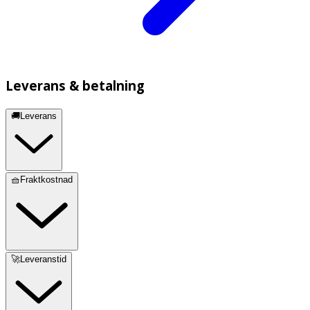
Leverans & betalning
🚚Leverans
🧺Fraktkostnad
🚀Leveranstid