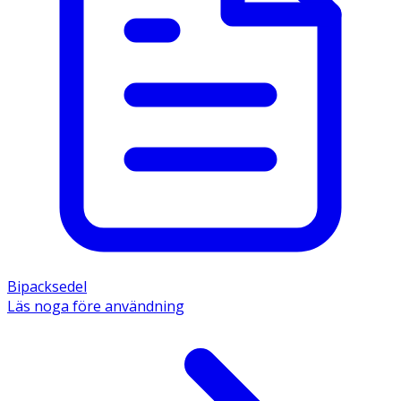
Bipacksedel
Läs noga före användning