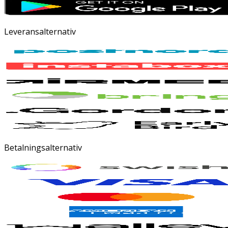
Leveransalternativ
Betalningsalternativ