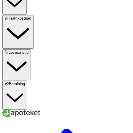
🧺Fraktkostnad
🚀Leveranstid
💳Betalning