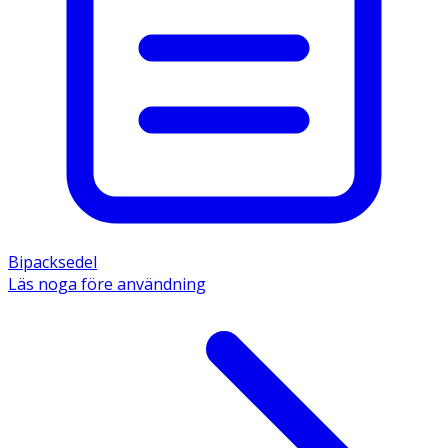
Bipacksedel
Läs noga före användning