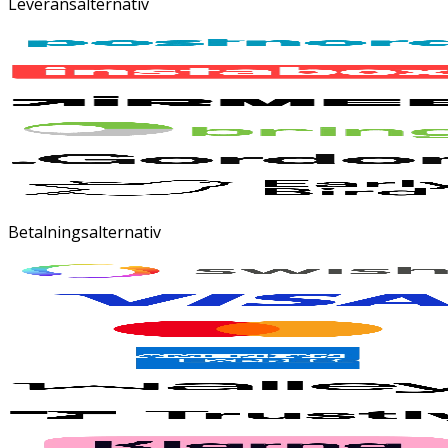
Leveransalternativ
Betalningsalternativ