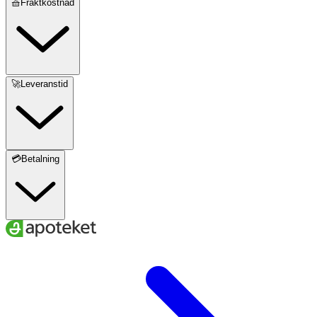
🧺Fraktkostnad
🚀Leveranstid
💳Betalning