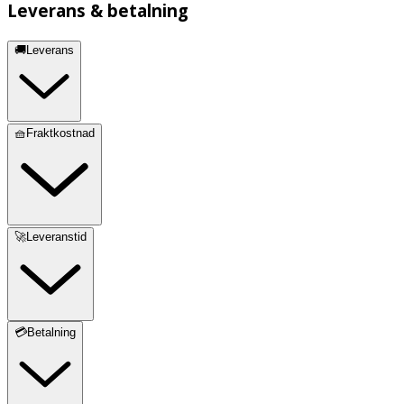
Leverans & betalning
🚚Leverans
🧺Fraktkostnad
🚀Leveranstid
💳Betalning