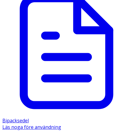
Bipacksedel
Läs noga före användning