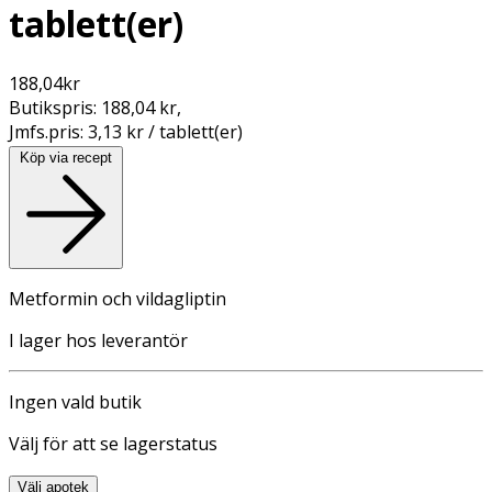
tablett(er)
188,04
kr
Butikspris:
188,04 kr
,
Jmfs.pris:
3,13 kr / tablett(er)
Köp via recept
Metformin och vildagliptin
I lager hos leverantör
Ingen vald butik
Välj för att se lagerstatus
Välj apotek