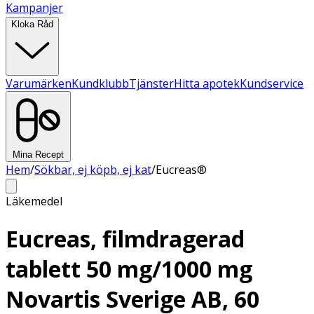
Kampanjer
Kloka Råd
Varumärken
Kundklubb
Tjänster
Hitta apotek
Kundservice
Mina Recept
Hem
/
Sökbar, ej köpb, ej kat
/
Eucreas®
Läkemedel
Eucreas, filmdragerad
tablett 50 mg/1000 mg
Novartis Sverige AB, 60