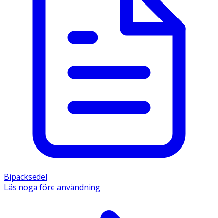
Bipacksedel
Läs noga före användning