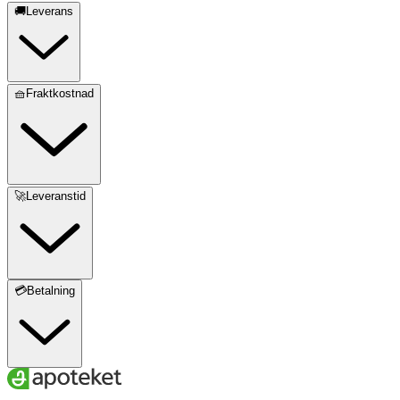
🚚Leverans
🧺Fraktkostnad
🚀Leveranstid
💳Betalning