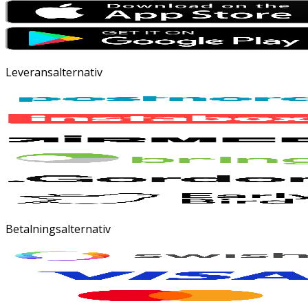
Leveransalternativ
Betalningsalternativ