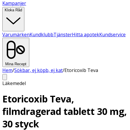
Kampanjer
Kloka Råd
Varumärken
Kundklubb
Tjänster
Hitta apotek
Kundservice
Mina Recept
Hem
/
Sökbar, ej köpb, ej kat
/
Etoricoxib Teva
Läkemedel
Etoricoxib Teva,
filmdragerad tablett 30 mg,
30 styck