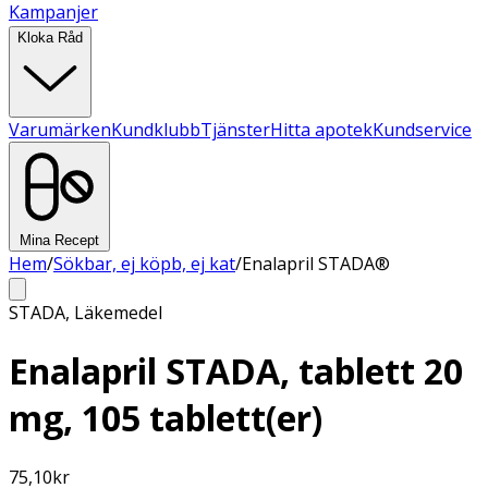
Kampanjer
Kloka Råd
Varumärken
Kundklubb
Tjänster
Hitta apotek
Kundservice
Mina Recept
Hem
/
Sökbar, ej köpb, ej kat
/
Enalapril STADA®
STADA
,
Läkemedel
Enalapril STADA, tablett 20
mg, 105 tablett(er)
75,10
kr