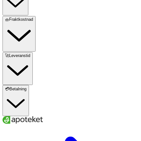
🧺Fraktkostnad
🚀Leveranstid
💳Betalning