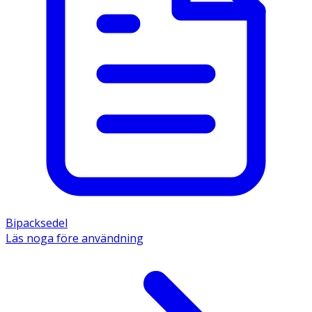
Bipacksedel
Läs noga före användning