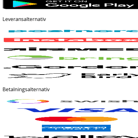
Leveransalternativ
Betalningsalternativ