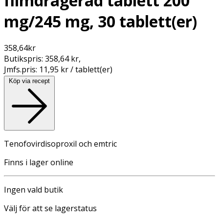
filmdragerad tablett 200
mg/245 mg, 30 tablett(er)
358,64
kr
Butikspris:
358,64 kr
,
Jmfs.pris:
11,95 kr / tablett(er)
Köp via recept
Tenofovirdisoproxil och emtric
Finns i lager online
Ingen vald butik
Välj för att se lagerstatus