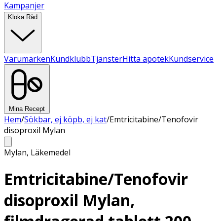
Kampanjer
Kloka Råd
Varumärken
Kundklubb
Tjänster
Hitta apotek
Kundservice
Mina Recept
Hem
/
Sökbar, ej köpb, ej kat
/
Emtricitabine/Tenofovir
disoproxil Mylan
Mylan
,
Läkemedel
Emtricitabine/Tenofovir
disoproxil Mylan,