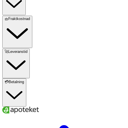
🧺Fraktkostnad
🚀Leveranstid
💳Betalning