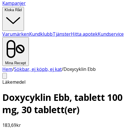
Kampanjer
Kloka Råd
Varumärken
Kundklubb
Tjänster
Hitta apotek
Kundservice
Mina Recept
Hem
/
Sökbar, ej köpb, ej kat
/
Doxycyklin Ebb
Läkemedel
Doxycyklin Ebb, tablett 100
mg, 30 tablett(er)
183,69
kr