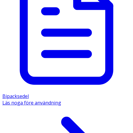
Bipacksedel
Läs noga före användning