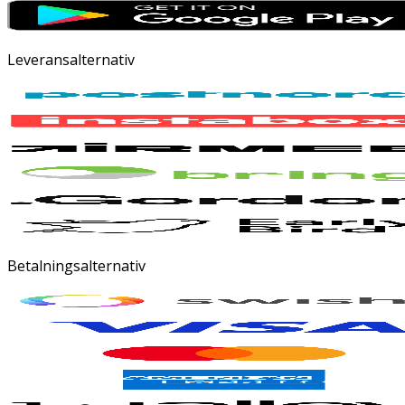
Leveransalternativ
Betalningsalternativ