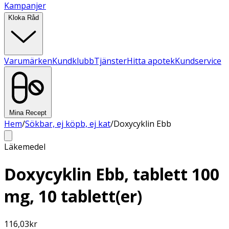
Kampanjer
Kloka Råd
Varumärken
Kundklubb
Tjänster
Hitta apotek
Kundservice
Mina Recept
Hem
/
Sökbar, ej köpb, ej kat
/
Doxycyklin Ebb
Läkemedel
Doxycyklin Ebb, tablett 100
mg, 10 tablett(er)
116,03
kr