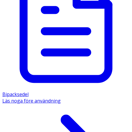
Bipacksedel
Läs noga före användning