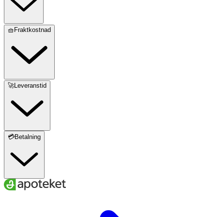
🧺Fraktkostnad
🚀Leveranstid
💳Betalning