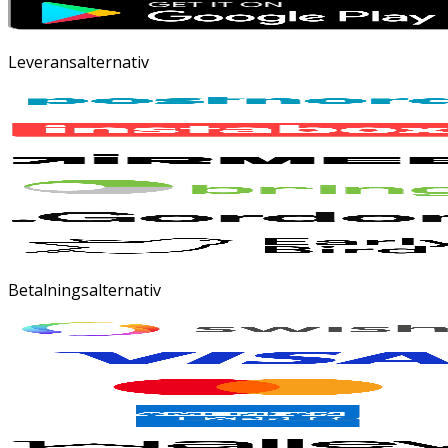
Leveransalternativ
Betalningsalternativ