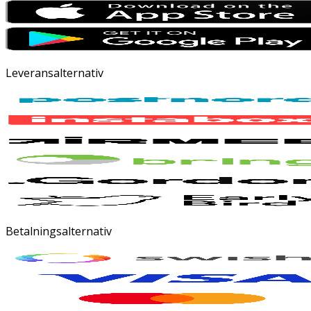
Leveransalternativ
Betalningsalternativ