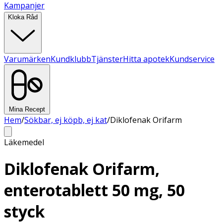
Kampanjer
Kloka Råd
Varumärken
Kundklubb
Tjänster
Hitta apotek
Kundservice
Mina Recept
Hem
/
Sökbar, ej köpb, ej kat
/
Diklofenak Orifarm
Läkemedel
Diklofenak Orifarm,
enterotablett 50 mg, 50
styck