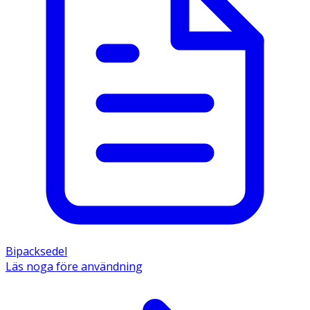
Bipacksedel
Läs noga före användning