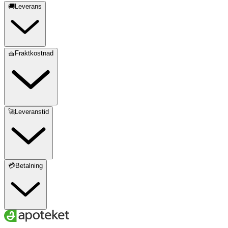
🚚Leverans
🧺Fraktkostnad
🚀Leveranstid
💳Betalning