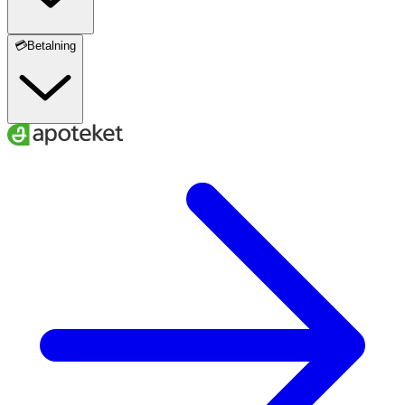
💳Betalning