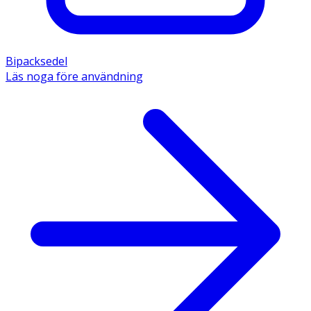
Bipacksedel
Läs noga före användning