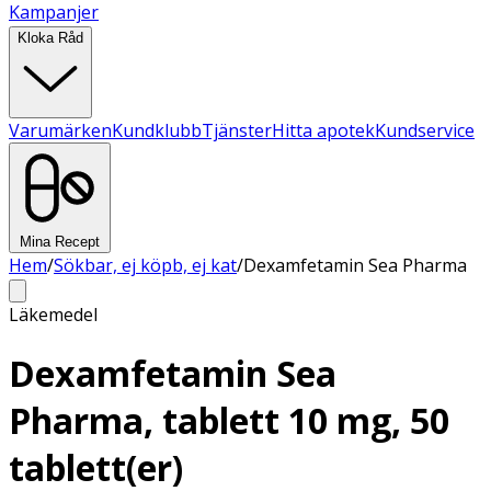
Kampanjer
Kloka Råd
Varumärken
Kundklubb
Tjänster
Hitta apotek
Kundservice
Mina Recept
Hem
/
Sökbar, ej köpb, ej kat
/
Dexamfetamin Sea Pharma
Läkemedel
Dexamfetamin Sea
Pharma, tablett 10 mg, 50
tablett(er)