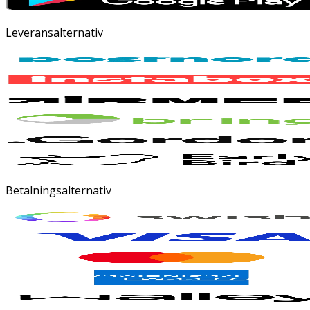
Leveransalternativ
Betalningsalternativ