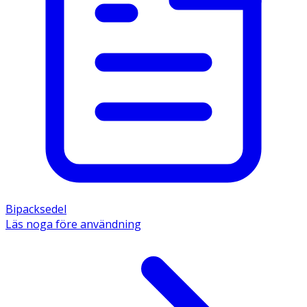
Bipacksedel
Läs noga före användning