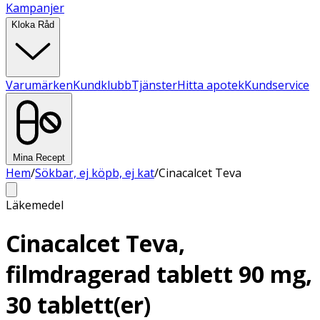
Kampanjer
Kloka Råd
Varumärken
Kundklubb
Tjänster
Hitta apotek
Kundservice
Mina Recept
Hem
/
Sökbar, ej köpb, ej kat
/
Cinacalcet Teva
Läkemedel
Cinacalcet Teva,
filmdragerad tablett 90 mg,
30 tablett(er)