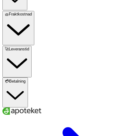
🧺Fraktkostnad
🚀Leveranstid
💳Betalning