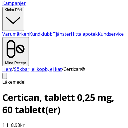
Kampanjer
Kloka Råd
Varumärken
Kundklubb
Tjänster
Hitta apotek
Kundservice
Mina Recept
Hem
/
Sökbar, ej köpb, ej kat
/
Certican®
Läkemedel
Certican, tablett 0,25 mg,
60 tablett(er)
1 118,98
kr