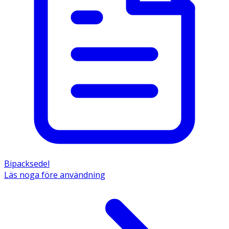
Bipacksedel
Läs noga före användning