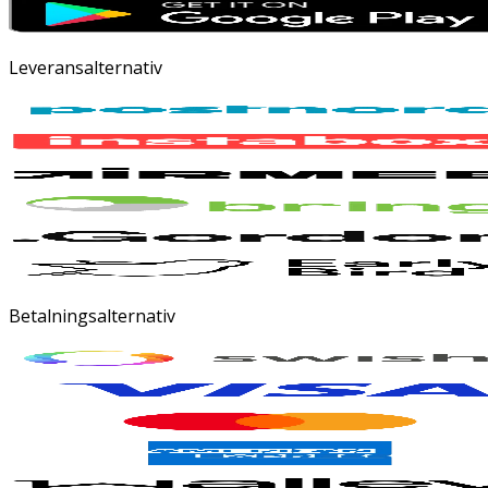
Leveransalternativ
Betalningsalternativ