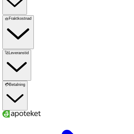
🧺Fraktkostnad
🚀Leveranstid
💳Betalning