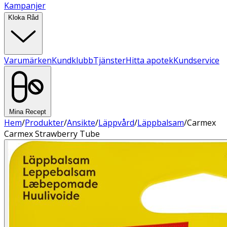
Kampanjer
Kloka Råd
Varumärken
Kundklubb
Tjänster
Hitta apotek
Kundservice
Mina Recept
Hem
/
Produkter
/
Ansikte
/
Läppvård
/
Läppbalsam
/
Carmex
Carmex Strawberry Tube