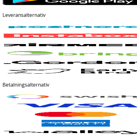
Leveransalternativ
Betalningsalternativ