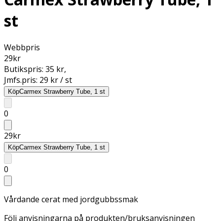
st
Webbpris
29
kr
Butikspris:
35 kr
,
Jmfs.pris:
29 kr / st
Köp
Carmex Strawberry Tube, 1 st
0
29
kr
Köp
Carmex Strawberry Tube, 1 st
0
Vårdande cerat med jordgubbssmak
Följ anvisningarna på produkten/bruksanvisningen