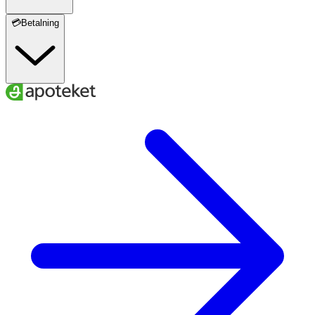
💳Betalning