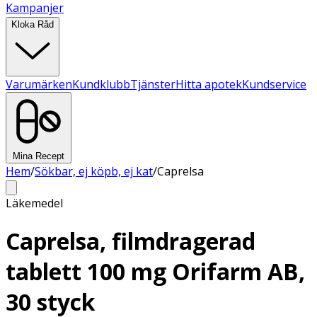
Kampanjer
Kloka Råd
Varumärken
Kundklubb
Tjänster
Hitta apotek
Kundservice
Mina Recept
Hem
/
Sökbar, ej köpb, ej kat
/
Caprelsa
Läkemedel
Caprelsa, filmdragerad
tablett 100 mg Orifarm AB,
30 styck