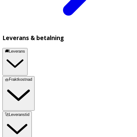
Leverans & betalning
🚚Leverans
🧺Fraktkostnad
🚀Leveranstid