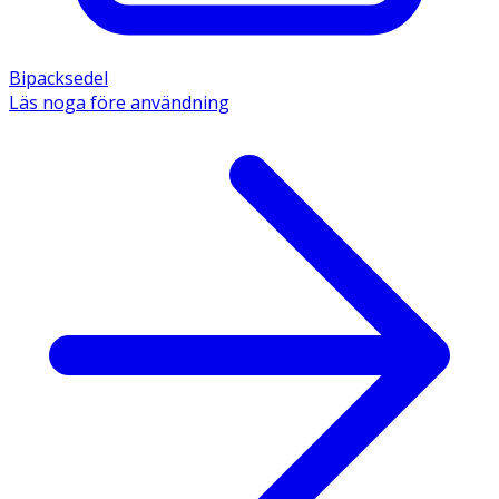
Bipacksedel
Läs noga före användning