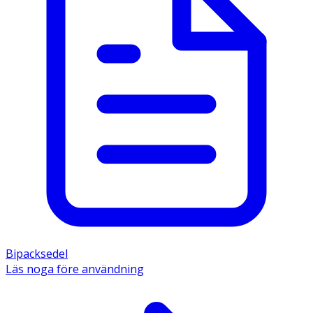
Bipacksedel
Läs noga före användning