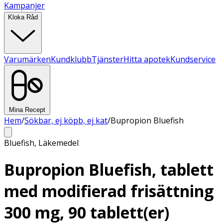
Kampanjer
Kloka Råd
Varumärken
Kundklubb
Tjänster
Hitta apotek
Kundservice
Mina Recept
Hem
/
Sökbar, ej köpb, ej kat
/
Bupropion Bluefish
Bluefish
,
Läkemedel
Bupropion Bluefish, tablett
med modifierad frisättning
300 mg, 90 tablett(er)