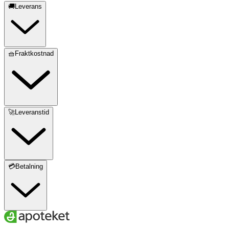
🚚Leverans
🧺Fraktkostnad
🚀Leveranstid
💳Betalning