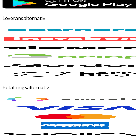
Leveransalternativ
Betalningsalternativ