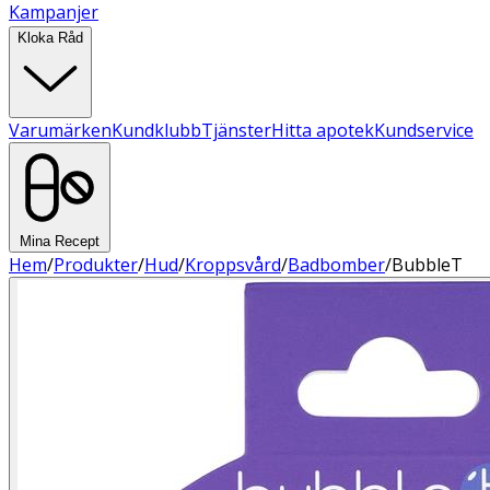
Kampanjer
Kloka Råd
Varumärken
Kundklubb
Tjänster
Hitta apotek
Kundservice
Mina Recept
Hem
/
Produkter
/
Hud
/
Kroppsvård
/
Badbomber
/
BubbleT