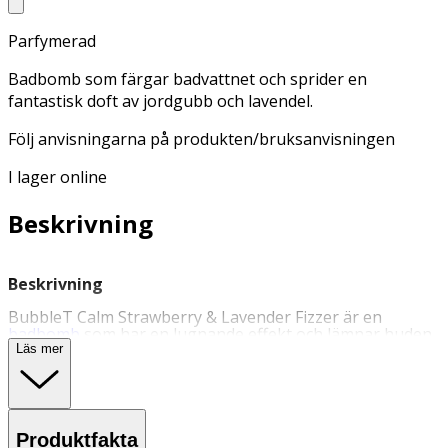
Parfymerad
Badbomb som färgar badvattnet och sprider en
fantastisk doft av jordgubb och lavendel.
Följ anvisningarna på produkten/bruksanvisningen
I lager online
Beskrivning
Beskrivning
BubbleT Calm Strawberry & Lavender Fizzer är en
badbomb
som har en lugnande effekt och lämnar huden
fräsch och mjuk. Badbomben färgar badvattnet och
Läs mer
sprider en fantastisk doft.
Följ anvisningarna på produkten/bruksanvisningen.
Användning
Produktfakta