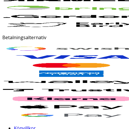
Betalningsalternativ
Köpvillkor