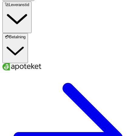
🚀Leveranstid
💳Betalning