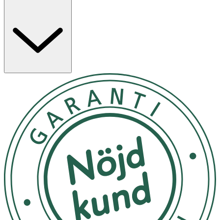
- Släpp ner badbomben i badvattnet och låt den lösas
upp.
- Undvik direkt solljus. Förvaras oåtkomligt för barn.
- Endast för utvärtes bruk. Får ej förtäras. Vid
hudirritation, avbryt användningen.
Inneh
å
ll
Sodium bicarbonate, Citric acid, Sodium Sulfate, Sodium
Carbonate, PEG-400, Polyamino Sugar Condensate,
Fragrance(Parfum),Denatonium Benzoate,Titanium
Dioxide,Synthetic Fluorphlogopite, CI 60730, Tix Oxide,
D&C Red NO.33(CI 17200), FD&C Blue NO.1(CI 42090).