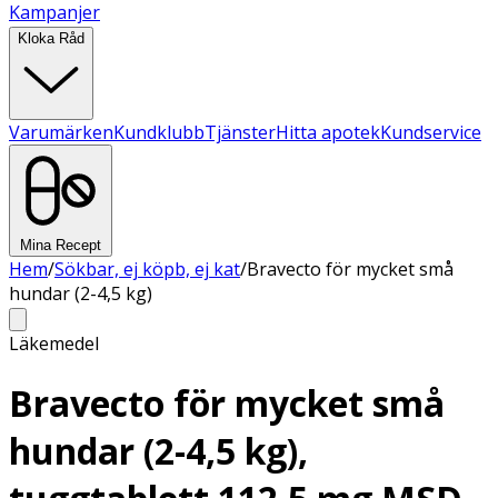
Kampanjer
Kloka Råd
Varumärken
Kundklubb
Tjänster
Hitta apotek
Kundservice
Mina Recept
Hem
/
Sökbar, ej köpb, ej kat
/
Bravecto för mycket små
hundar (2-4,5 kg)
Läkemedel
Bravecto för mycket små
hundar (2-4,5 kg),