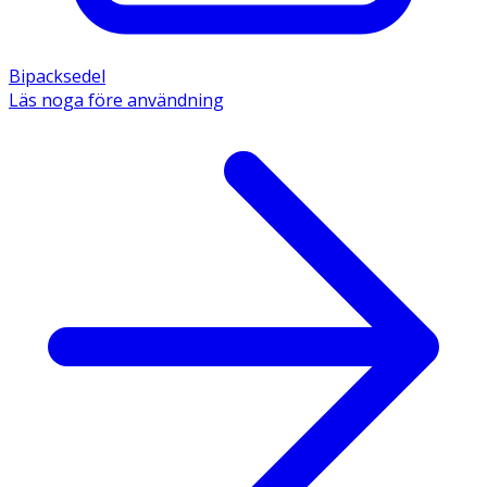
Bipacksedel
Läs noga före användning