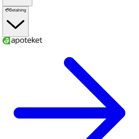
💳Betalning