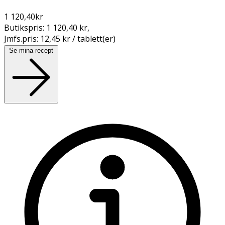
1 120,40
kr
Butikspris:
1 120,40 kr
,
Jmfs.pris:
12,45 kr / tablett(er)
Se mina recept