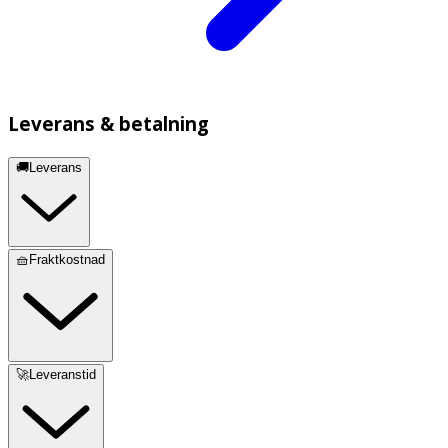
Leverans & betalning
🚚Leverans
🧺Fraktkostnad
🚀Leveranstid