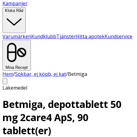
Kampanjer
Kloka Råd
Varumärken
Kundklubb
Tjänster
Hitta apotek
Kundservice
Mina Recept
Hem
/
Sökbar, ej köpb, ej kat
/
Betmiga
Läkemedel
Betmiga, depottablett 50
mg 2care4 ApS, 90
tablett(er)