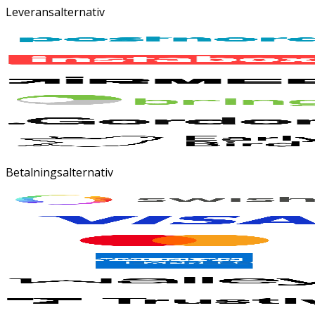
Leveransalternativ
Betalningsalternativ