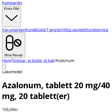
Kampanjer
Kloka Råd
Varumärken
Kundklubb
Tjänster
Hitta apotek
Kundservice
Mina Recept
Hem
/
Sökbar, ej köpb, ej kat
/
Azalonum
Läkemedel
Azalonum, tablett 20 mg/40
mg, 20 tablett(er)
156,06
kr