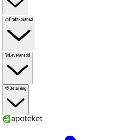
🧺Fraktkostnad
🚀Leveranstid
💳Betalning