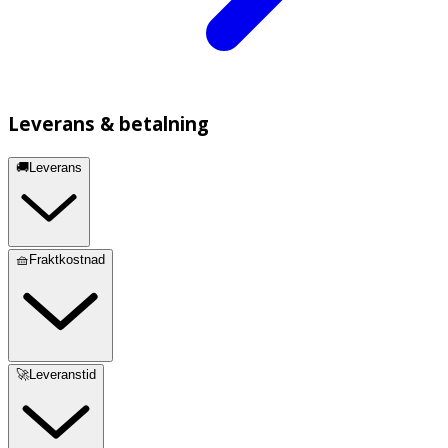
Leverans & betalning
🚚Leverans
🧺Fraktkostnad
🚀Leveranstid