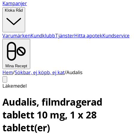
Kampanjer
Kloka Råd
Varumärken
Kundklubb
Tjänster
Hitta apotek
Kundservice
Mina Recept
Hem
/
Sökbar, ej köpb, ej kat
/
Audalis
Läkemedel
Audalis, filmdragerad
tablett 10 mg, 1 x 28
tablett(er)