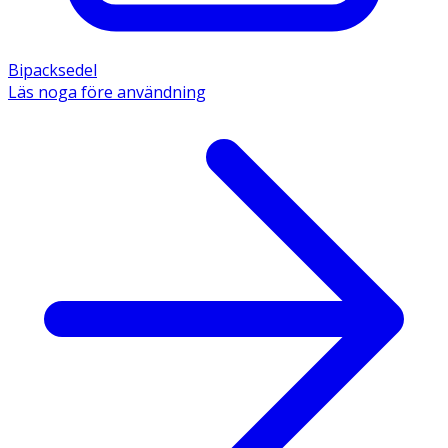
Bipacksedel
Läs noga före användning