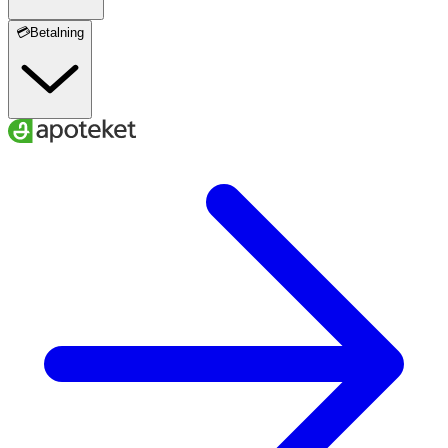
💳Betalning