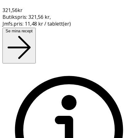
321,56
kr
Butikspris:
321,56 kr
,
Jmfs.pris:
11,48 kr / tablett(er)
Se mina recept