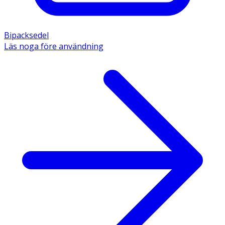
Bipacksedel
Läs noga före användning