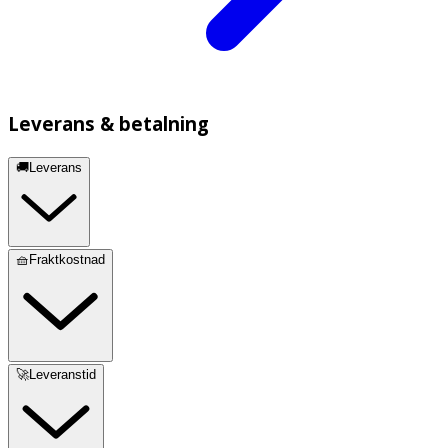
Leverans & betalning
🚚Leverans
🧺Fraktkostnad
🚀Leveranstid