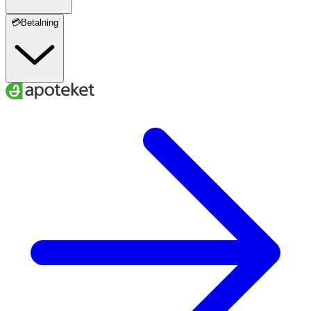
💳Betalning