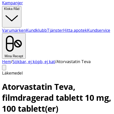
Kampanjer
Kloka Råd
Varumärken
Kundklubb
Tjänster
Hitta apotek
Kundservice
Mina Recept
Hem
/
Sökbar, ej köpb, ej kat
/
Atorvastatin Teva
Läkemedel
Atorvastatin Teva,
filmdragerad tablett 10 mg,
100 tablett(er)