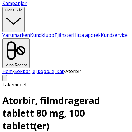
Kampanjer
Kloka Råd
Varumärken
Kundklubb
Tjänster
Hitta apotek
Kundservice
Mina Recept
Hem
/
Sökbar, ej köpb, ej kat
/
Atorbir
Läkemedel
Atorbir, filmdragerad
tablett 80 mg, 100
tablett(er)