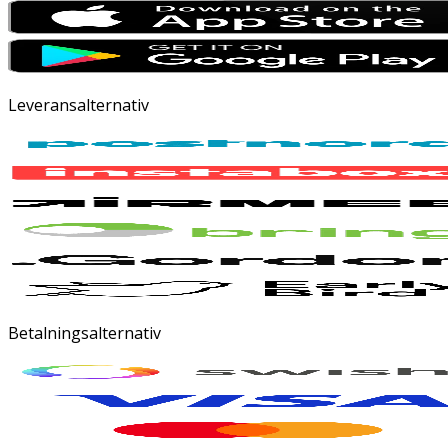
Leveransalternativ
Betalningsalternativ