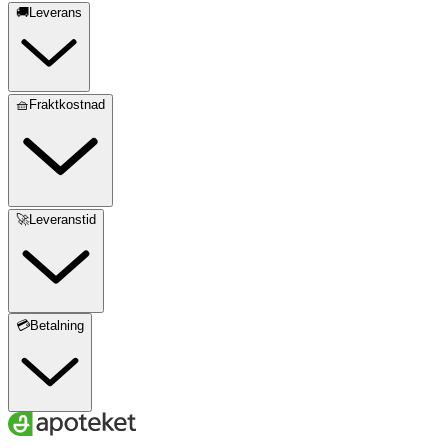
🚚Leverans
🧺Fraktkostnad
🚀Leveranstid
💳Betalning