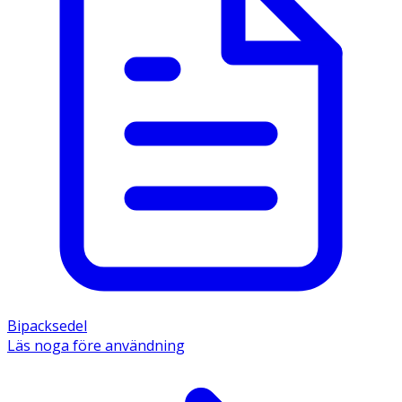
Bipacksedel
Läs noga före användning