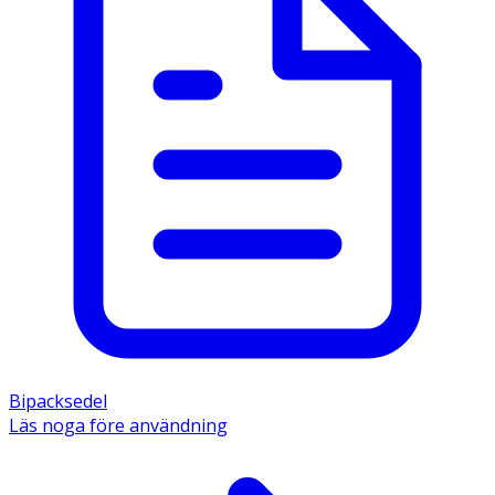
Bipacksedel
Läs noga före användning