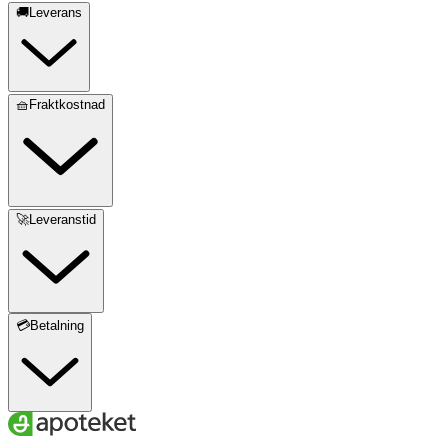
🚚Leverans
🧺Fraktkostnad
🚀Leveranstid
💳Betalning