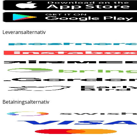
Leveransalternativ
Betalningsalternativ