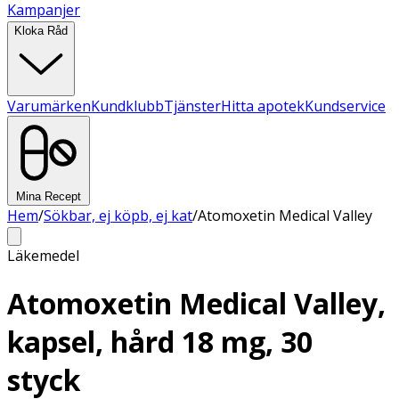
Kampanjer
Kloka Råd
Varumärken
Kundklubb
Tjänster
Hitta apotek
Kundservice
Mina Recept
Hem
/
Sökbar, ej köpb, ej kat
/
Atomoxetin Medical Valley
Läkemedel
Atomoxetin Medical Valley,
kapsel, hård 18 mg, 30
styck