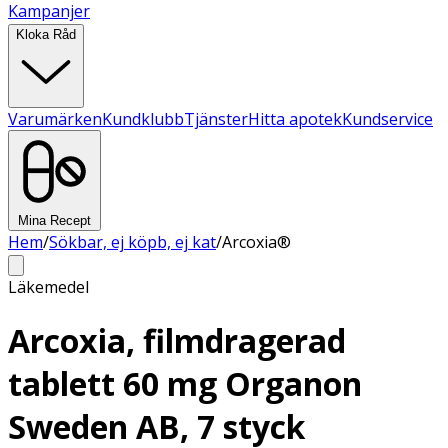
Kampanjer
Kloka Råd
Varumärken
Kundklubb
Tjänster
Hitta apotek
Kundservice
Mina Recept
Hem
/
Sökbar, ej köpb, ej kat
/
Arcoxia®
Läkemedel
Arcoxia, filmdragerad
tablett 60 mg Organon
Sweden AB, 7 styck