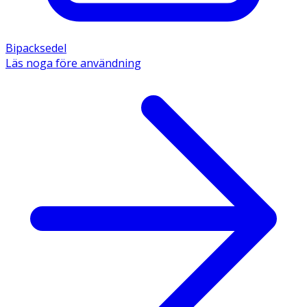
Bipacksedel
Läs noga före användning