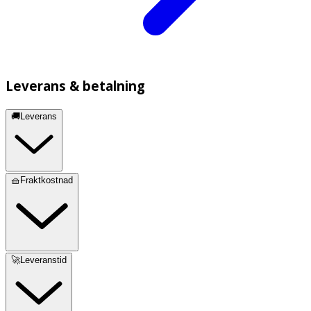
Leverans & betalning
🚚Leverans
🧺Fraktkostnad
🚀Leveranstid