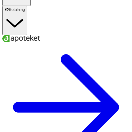
💳Betalning