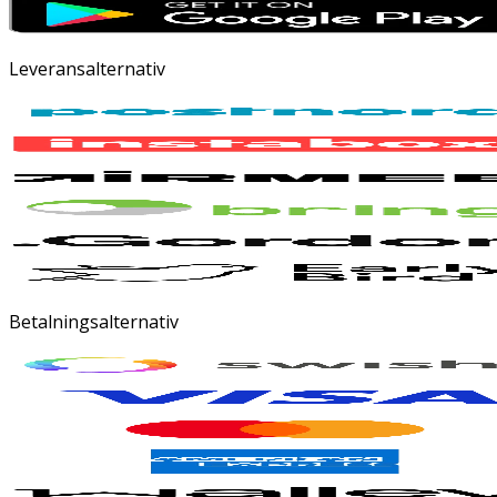
Leveransalternativ
Betalningsalternativ