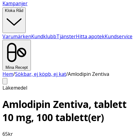
Kampanjer
Kloka Råd
Varumärken
Kundklubb
Tjänster
Hitta apotek
Kundservice
Mina Recept
Hem
/
Sökbar, ej köpb, ej kat
/
Amlodipin Zentiva
Läkemedel
Amlodipin Zentiva, tablett
10 mg, 100 tablett(er)
65
kr