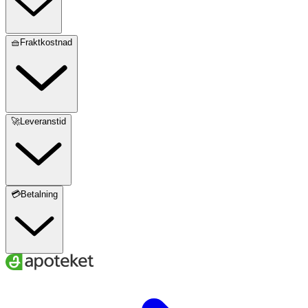
🧺Fraktkostnad
🚀Leveranstid
💳Betalning