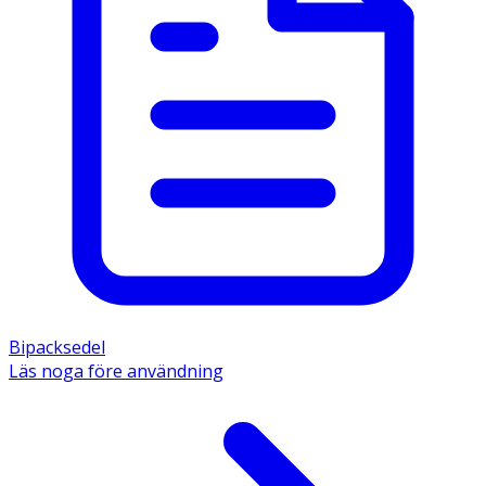
Bipacksedel
Läs noga före användning