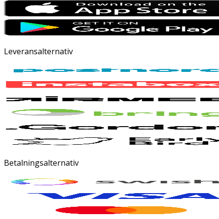
Leveransalternativ
Betalningsalternativ