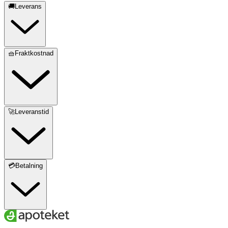
🚚Leverans
🧺Fraktkostnad
🚀Leveranstid
💳Betalning