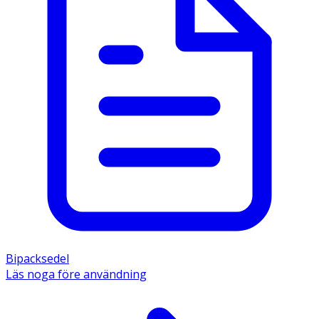
Bipacksedel
Läs noga före användning