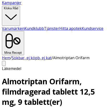
Kampanjer
Kloka Råd
Varumärken
Kundklubb
Tjänster
Hitta apotek
Kundservice
Mina Recept
Hem
/
Sökbar, ej köpb, ej kat
/
Almotriptan Orifarm
Läkemedel
Almotriptan Orifarm,
filmdragerad tablett 12,5
mg, 9 tablett(er)