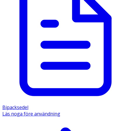
Bipacksedel
Läs noga före användning