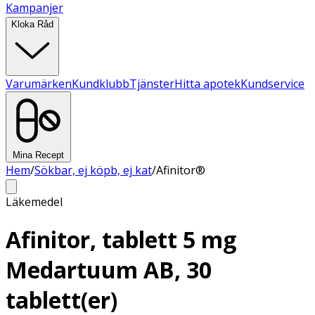
Kampanjer
Kloka Råd
Varumärken
Kundklubb
Tjänster
Hitta apotek
Kundservice
Mina Recept
Hem
/
Sökbar, ej köpb, ej kat
/
Afinitor®
Läkemedel
Afinitor, tablett 5 mg
Medartuum AB, 30
tablett(er)