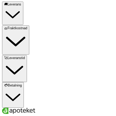
🚚Leverans
🧺Fraktkostnad
🚀Leveranstid
💳Betalning