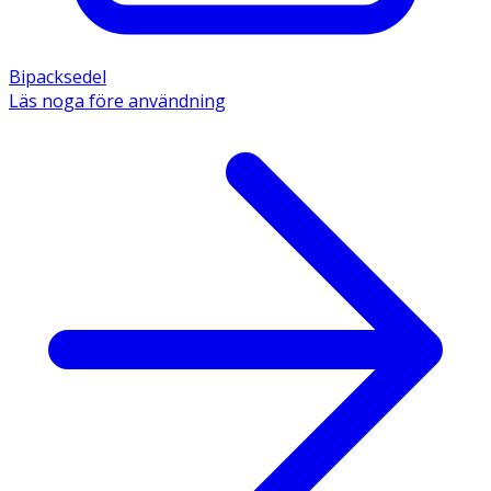
Bipacksedel
Läs noga före användning