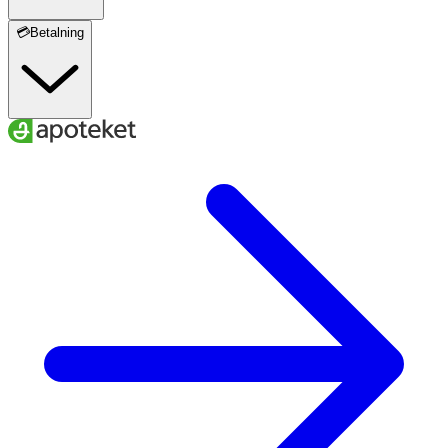
💳Betalning