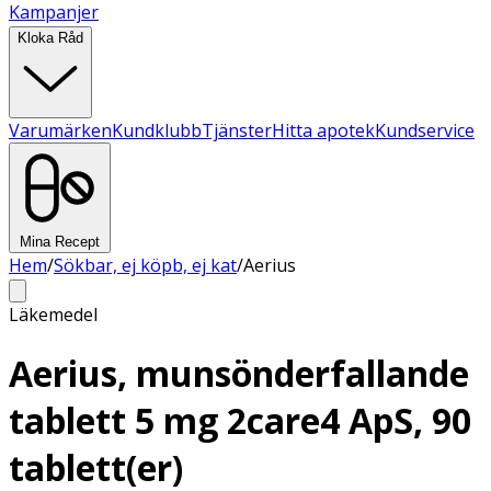
Kampanjer
Kloka Råd
Varumärken
Kundklubb
Tjänster
Hitta apotek
Kundservice
Mina Recept
Hem
/
Sökbar, ej köpb, ej kat
/
Aerius
Läkemedel
Aerius, munsönderfallande
tablett 5 mg 2care4 ApS, 90
tablett(er)