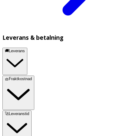
Leverans & betalning
🚚Leverans
🧺Fraktkostnad
🚀Leveranstid