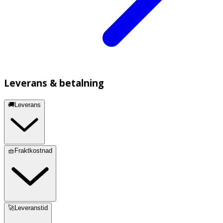
Leverans & betalning
🚚Leverans
🧺Fraktkostnad
🚀Leveranstid