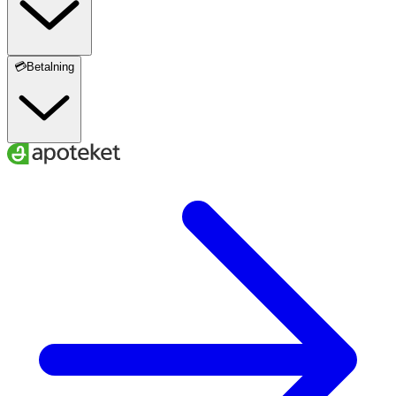
💳Betalning