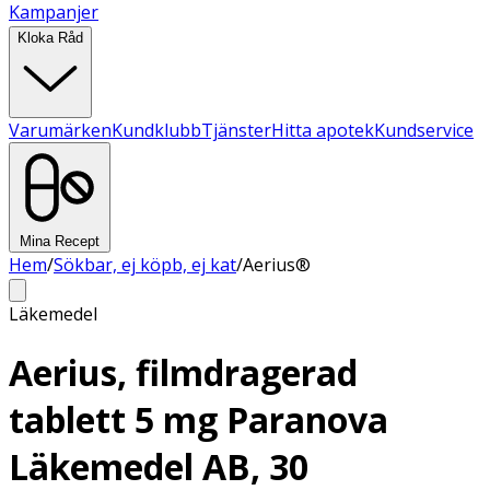
Kampanjer
Kloka Råd
Varumärken
Kundklubb
Tjänster
Hitta apotek
Kundservice
Mina Recept
Hem
/
Sökbar, ej köpb, ej kat
/
Aerius®
Läkemedel
Aerius, filmdragerad
tablett 5 mg Paranova
Läkemedel AB, 30