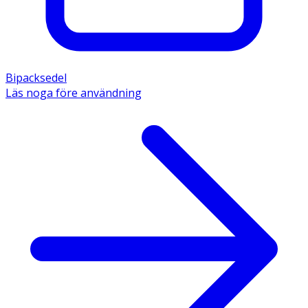
Bipacksedel
Läs noga före användning