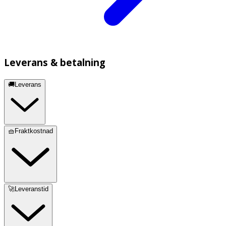
Leverans & betalning
🚚Leverans
🧺Fraktkostnad
🚀Leveranstid