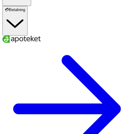
💳Betalning