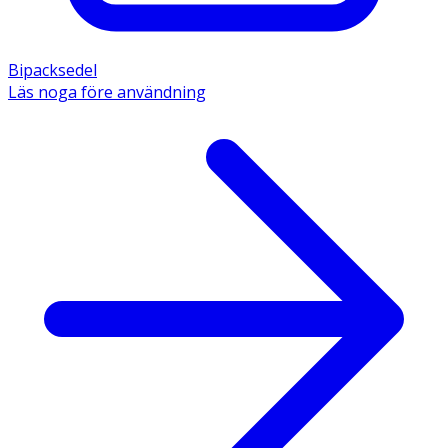
Bipacksedel
Läs noga före användning