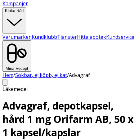
Kampanjer
Kloka Råd
Varumärken
Kundklubb
Tjänster
Hitta apotek
Kundservice
Mina Recept
Hem
/
Sökbar, ej köpb, ej kat
/
Advagraf
Läkemedel
Advagraf, depotkapsel,
hård 1 mg Orifarm AB, 50 x
1 kapsel/kapslar