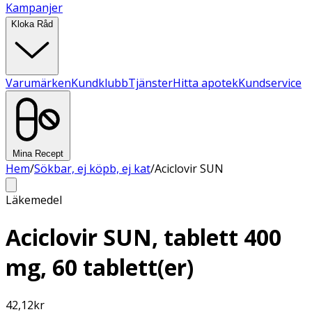
Kampanjer
Kloka Råd
Varumärken
Kundklubb
Tjänster
Hitta apotek
Kundservice
Mina Recept
Hem
/
Sökbar, ej köpb, ej kat
/
Aciclovir SUN
Läkemedel
Aciclovir SUN, tablett 400
mg, 60 tablett(er)
42,12
kr