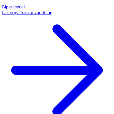
Bipacksedel
Läs noga före användning