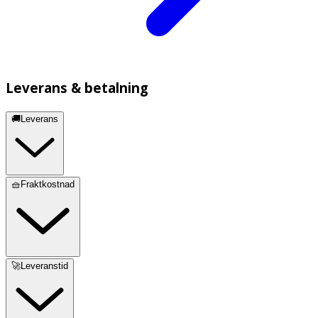
Leverans & betalning
🚚Leverans
🧺Fraktkostnad
🚀Leveranstid