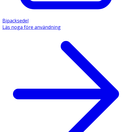
Bipacksedel
Läs noga före användning