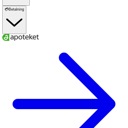
💳Betalning