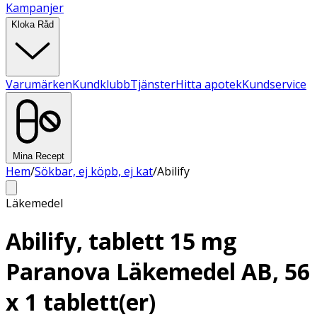
Kampanjer
Kloka Råd
Varumärken
Kundklubb
Tjänster
Hitta apotek
Kundservice
Mina Recept
Hem
/
Sökbar, ej köpb, ej kat
/
Abilify
Läkemedel
Abilify, tablett 15 mg
Paranova Läkemedel AB, 56
x 1 tablett(er)