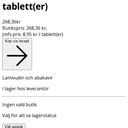
tablett(er)
268,36
kr
Butikspris:
268,36 kr
,
Jmfs.pris:
8,95 kr / tablett(er)
Köp via recept
Lamivudin och abakavir
I lager hos leverantör
Ingen vald butik
Välj för att se lagerstatus
Välj apotek