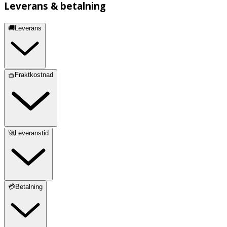
Leverans & betalning
🚚Leverans
🧺Fraktkostnad
🚀Leveranstid
💳Betalning