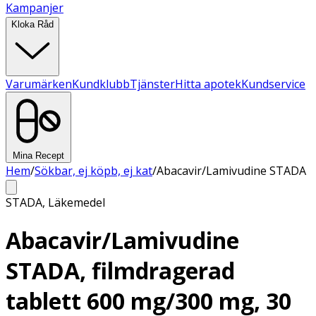
Kampanjer
Kloka Råd
Varumärken
Kundklubb
Tjänster
Hitta apotek
Kundservice
Mina Recept
Hem
/
Sökbar, ej köpb, ej kat
/
Abacavir/Lamivudine STADA
STADA
,
Läkemedel
Abacavir/Lamivudine
STADA, filmdragerad
tablett 600 mg/300 mg, 30