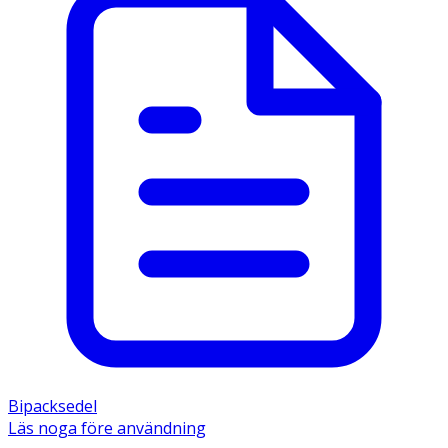
Bipacksedel
Läs noga före användning