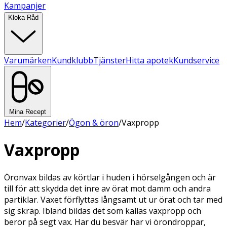
Kampanjer
Kloka Råd
Varumärken
Kundklubb
Tjänster
Hitta apotek
Kundservice
Mina Recept
Hem
/
Kategorier
/
Ögon & öron
/
Vaxpropp
Vaxpropp
Öronvax bildas av körtlar i huden i hörselgången och är
till för att skydda det inre av örat mot damm och andra
partiklar. Vaxet förflyttas långsamt ut ur örat och tar med
sig skräp. Ibland bildas det som kallas vaxpropp och
beror på segt vax. Har du besvär har vi örondroppar,