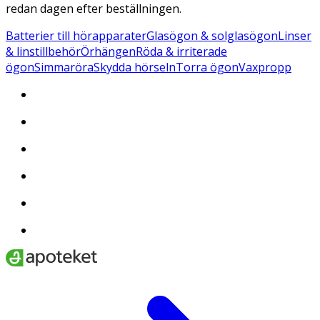
redan dagen efter beställningen.
Batterier till hörapparater
Glasögon & solglasögon
Linser
& linstillbehör
Örhängen
Röda & irriterade
ögon
Simmaröra
Skydda hörseln
Torra ögon
Vaxpropp