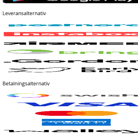
Leveransalternativ
Betalningsalternativ