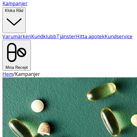
Kampanjer
Kloka Råd
Varumärken
Kundklubb
Tjänster
Hitta apotek
Kundservice
Mina Recept
Hem
/
Kampanjer