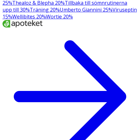
25%
Thealoz & Blepha 20%
Tillbaka till sömnrutinerna
upp till 30%
Träning 20%
Umberto Giannini 25%
Viruseptin
15%
Wellibites 20%
Wortie 20%