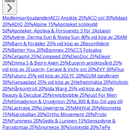
Nästa
Medlemserbjudanden
ACO Ansikte 25%
ACO sol 30%
Adapt
20%
ADJÖ 20%
Alpine 15%
Apoteket solskydd
50%
Apoteket, Apoliva & Försvarets 3 för 2
Astaxin
20%
Avéne, Derma Sun & Nivea Sun 40% vid köp av 2
BAM
20%
Barn & förälder 25% vid köp av 2
Beconfident
25%
Better You 20%
Bionnex 25%
CCS Fotsalva
25%
Cetaphil 25%
Compeed 20%
DeoDoc 25%
Elexir
20%
Emma S & Björn Axén 25%
Eucerin ansiktsvård 25%
vid köp av 2
Eucerin, Cerave & Vichy sol 20%
EVY 30%
Flux
25%
Futuro 25% vid köp av 2
GLYC 20%
GUM tandkräm
30%
Hansaplast 25% vid köp av 2
Helhetshälsa 20%
Holistic
20%
Hårkontroll 20%
Ida Warg 25% vid köp av 2
Indy
Beauty & Decubal 25%
Invisibobble 25%
Just For Men
25%
Klimadynon & Urodynon 25%
L300 & Bio-Oil upp till
25%
Lactrase 20%
Löwengrip 25%
MittVal 20%
Nicorette
15%
Närokällan 20%
Ortho Movement 20%
Probi
25%
Pureness 20%
Sedix & Lunixen 15%
Sensodyne &
Parodontax 25%
Snoreeze 30%
Solskydd 20%
TePe