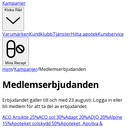
Kampanjer
Kloka Råd
Varumärken
Kundklubb
Tjänster
Hitta apotek
Kundservice
Mina Recept
Hem
/
Kampanjer
/
Medlemserbjudanden
Medlemserbjudanden
Erbjudandet gäller till och med 23 augusti. Logga in eller
bli medlem för att ta del av erbjudandet.
ACO Ansikte 25%
ACO sol 30%
Adapt 20%
ADJÖ 20%
Alpine
15%
Apoteket solskydd 50%
Apoteket, Apoliva &