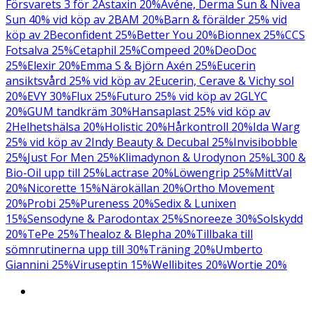
Försvarets 3 för 2
Astaxin 20%
Avéne, Derma Sun & Nivea
Sun 40% vid köp av 2
BAM 20%
Barn & förälder 25% vid
köp av 2
Beconfident 25%
Better You 20%
Bionnex 25%
CCS
Fotsalva 25%
Cetaphil 25%
Compeed 20%
DeoDoc
25%
Elexir 20%
Emma S & Björn Axén 25%
Eucerin
ansiktsvård 25% vid köp av 2
Eucerin, Cerave & Vichy sol
20%
EVY 30%
Flux 25%
Futuro 25% vid köp av 2
GLYC
20%
GUM tandkräm 30%
Hansaplast 25% vid köp av
2
Helhetshälsa 20%
Holistic 20%
Hårkontroll 20%
Ida Warg
25% vid köp av 2
Indy Beauty & Decubal 25%
Invisibobble
25%
Just For Men 25%
Klimadynon & Urodynon 25%
L300 &
Bio-Oil upp till 25%
Lactrase 20%
Löwengrip 25%
MittVal
20%
Nicorette 15%
Närokällan 20%
Ortho Movement
20%
Probi 25%
Pureness 20%
Sedix & Lunixen
15%
Sensodyne & Parodontax 25%
Snoreeze 30%
Solskydd
20%
TePe 25%
Thealoz & Blepha 20%
Tillbaka till
sömnrutinerna upp till 30%
Träning 20%
Umberto
Giannini 25%
Viruseptin 15%
Wellibites 20%
Wortie 20%