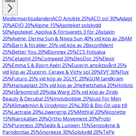
Nästa
Medlemserbjudanden
ACO Ansikte 25%
ACO sol 30%
Adapt
20%
ADJÖ 20%
Alpine 15%
Apoteket solskydd
50%
Apoteket, Apoliva & Försvarets 3 för 2
Astaxin
20%
Avéne, Derma Sun & Nivea Sun 40% vid köp av 2
BAM
20%
Barn & förälder 25% vid köp av 2
Beconfident
25%
Better You 20%
Bionnex 25%
CCS Fotsalva
25%
Cetaphil 25%
Compeed 20%
DeoDoc 25%
Elexir
20%
Emma S & Björn Axén 25%
Eucerin ansiktsvård 25%
vid köp av 2
Eucerin, Cerave & Vichy sol 20%
EVY 30%
Flux
25%
Futuro 25% vid köp av 2
GLYC 20%
GUM tandkräm
30%
Hansaplast 25% vid köp av 2
Helhetshälsa 20%
Holistic
20%
Hårkontroll 20%
Ida Warg 25% vid köp av 2
Indy
Beauty & Decubal 25%
Invisibobble 25%
Just For Men
25%
Klimadynon & Urodynon 25%
L300 & Bio-Oil upp till
25%
Lactrase 20%
Löwengrip 25%
MittVal 20%
Nicorette
15%
Närokällan 20%
Ortho Movement 20%
Probi
25%
Pureness 20%
Sedix & Lunixen 15%
Sensodyne &
Parodontax 25%
Snoreeze 30%
Solskydd 20%
TePe