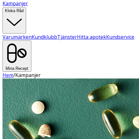
Kampanjer
Kloka Råd
Varumärken
Kundklubb
Tjänster
Hitta apotek
Kundservice
Mina Recept
Hem
/
Kampanjer