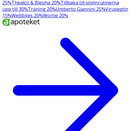
25%
Thealoz & Blepha 20%
Tillbaka till sömnrutinerna
upp till 30%
Träning 20%
Umberto Giannini 25%
Viruseptin
15%
Wellibites 20%
Wortie 20%