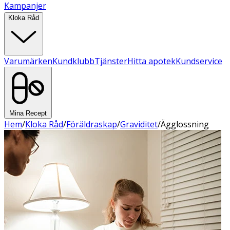
Kampanjer
Kloka Råd
Varumärken
Kundklubb
Tjänster
Hitta apotek
Kundservice
Mina Recept
Hem
/
Kloka Råd
/
Föräldraskap
/
Graviditet
/
Ägglossning