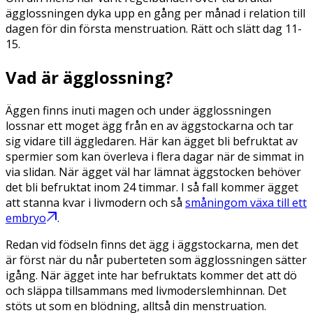
ägglossningen dyka upp en gång per månad i relation till
dagen för din första menstruation. Rätt och slätt dag 11-
15.
Vad är ägglossning?
Äggen finns inuti magen och under ägglossningen
lossnar ett moget ägg från en av äggstockarna och tar
sig vidare till äggledaren. Här kan ägget bli befruktat av
spermier som kan överleva i flera dagar när de simmat in
via slidan. När ägget väl har lämnat äggstocken behöver
det bli befruktat inom 24 timmar. I så fall kommer ägget
att stanna kvar i livmodern och så
småningom växa till ett
embryo
.
Redan vid födseln finns det ägg i äggstockarna, men det
är först när du når puberteten som ägglossningen sätter
igång. När ägget inte har befruktats kommer det att dö
och släppa tillsammans med livmoderslemhinnan. Det
stöts ut som en blödning, alltså din menstruation.