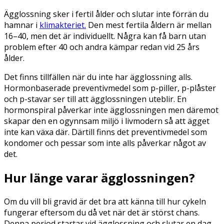
Ägglossning sker i fertil ålder och slutar inte förrän du
hamnar i
klimakteriet.
Den mest fertila åldern är mellan
16–40, men det är individuellt. Några kan få barn utan
problem efter 40 och andra kämpar redan vid 25 års
ålder.
Det finns tillfällen när du inte har ägglossning alls.
Hormonbaserade preventivmedel som p-piller, p-plåster
och p-stavar ser till att ägglossningen uteblir. En
hormonspiral påverkar inte ägglossningen men däremot
skapar den en ogynnsam miljö i livmodern så att ägget
inte kan växa där. Därtill finns det preventivmedel som
kondomer och pessar som inte alls påverkar något av
det.
Hur länge varar ägglossningen?
Om du vill bli gravid är det bra att känna till hur cykeln
fungerar eftersom du då vet när det är störst chans.
Denna period startar vid ägglossning och slutar en dag