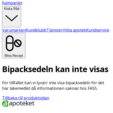
Kampanjer
Kloka Råd
Varumärken
Kundklubb
Tjänster
Hitta apotek
Kundservice
Mina Recept
Bipacksedeln kan inte visas
För tillfället kan vi tyvärr inte visa bipacksedeln för det
här läkemedlet då informationen saknas hos FASS.
Tillbaka till produktsidan