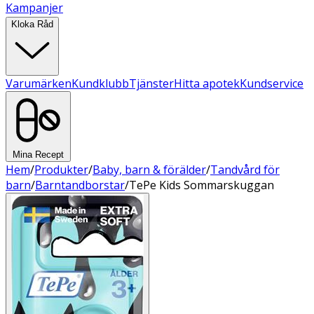
Kampanjer
Kloka Råd
Varumärken
Kundklubb
Tjänster
Hitta apotek
Kundservice
Mina Recept
Hem
/
Produkter
/
Baby, barn & förälder
/
Tandvård för
barn
/
Barntandborstar
/
TePe Kids Sommarskuggan