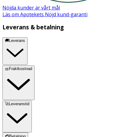
Nöjda kunder är vårt mål
Läs om Apotekets Nöjd kund-garanti
Leverans & betalning
🚚Leverans
🧺Fraktkostnad
🚀Leveranstid
💳Betalning