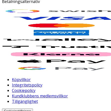
Betalningsalternativ
Köpvillkor
Integritetspolicy
Cookiepolicy
Kundklubbens medlemsvillkor
Tillgänglighet