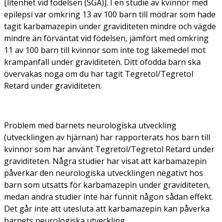
[litenhet vid födelsen (SGA)]. I en studie av kvinnor med
epilepsi var omkring 13 av 100 barn till mödrar som hade
tagit karbamazepin under graviditeten mindre och vägde
mindre än förväntat vid födelsen, jämfört med omkring
11 av 100 barn till kvinnor som inte tog läkemedel mot
krampanfall under graviditeten. Ditt ofödda barn ska
övervakas noga om du har tagit Tegretol/Tegretol
Retard under graviditeten.
Problem med barnets neurologiska utveckling
(utvecklingen av hjärnan) har rapporterats hos barn till
kvinnor som har använt Tegretol/Tegretol Retard under
graviditeten. Några studier har visat att karbamazepin
påverkar den neurologiska utvecklingen negativt hos
barn som utsatts för karbamazepin under graviditeten,
medan andra studier inte har funnit någon sådan effekt.
Det går inte att utesluta att karbamazepin kan påverka
barnets neurologiska utveckling.