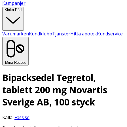
Kampanjer
Kloka Råd
Varumärken
Kundklubb
Tjänster
Hitta apotek
Kundservice
Mina Recept
Bipacksedel Tegretol,
tablett 200 mg Novartis
Sverige AB, 100 styck
Källa:
Fass.se