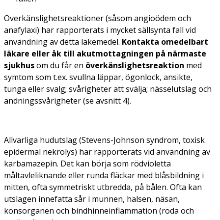
Överkänslighetsreaktioner (såsom angioödem och
anafylaxi) har rapporterats i mycket sällsynta fall vid
användning av detta läkemedel.
Kontakta omedelbart
läkare eller åk till akutmottagningen på närmaste
sjukhus
om du får en
överkänslighetsreaktion
med
symtom som t.ex. svullna läppar, ögonlock, ansikte,
tunga eller svalg; svårigheter att svälja; nässelutslag och
andningssvårigheter (se avsnitt 4).
Allvarliga hudutslag (Stevens-Johnson syndrom, toxisk
epidermal nekrolys) har rapporterats vid användning av
karbamazepin. Det kan börja som rödvioletta
måltavleliknande eller runda fläckar med blåsbildning i
mitten, ofta symmetriskt utbredda, på bålen. Ofta kan
utslagen innefatta sår i munnen, halsen, näsan,
könsorganen och bindhinneinflammation (röda och