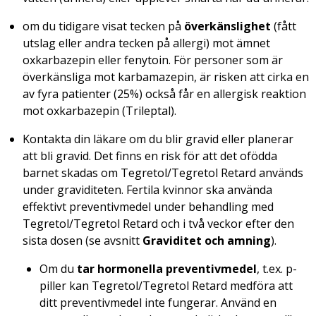
om du tidigare visat tecken på
överkänslighet
(fått
utslag eller andra tecken på allergi) mot ämnet
oxkarbazepin eller fenytoin. För personer som är
överkänsliga mot karbamazepin, är risken att cirka en
av fyra patienter (25%) också får en allergisk reaktion
mot oxkarbazepin (Trileptal).
Kontakta din läkare om du blir gravid eller planerar
att bli gravid. Det finns en risk för att det ofödda
barnet skadas om Tegretol/Tegretol Retard används
under graviditeten. Fertila kvinnor ska använda
effektivt preventivmedel under behandling med
Tegretol/Tegretol Retard och i två veckor efter den
sista dosen (se avsnitt
Graviditet och amning
).
Om du
tar hormonella preventivmedel
, t.ex. p-
piller kan Tegretol/Tegretol Retard medföra att
ditt preventivmedel inte fungerar. Använd en