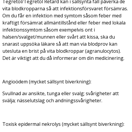
Tegretol/Tegretol Retard kan i sällsynta fall påverka de
vita blodkropparna så att infektionsförsvaret försämras.
Om du får en infektion med symtom såsom feber med
kraftigt försämrat allmäntillstånd eller feber med lokala
infektionssymtom såsom exempelvis ont i
halsen/svalget/munnen eller svårt att kissa, ska du
snarast uppsöka läkare så att man via blodprov kan
utesluta en brist på vita blodkroppar (agranulocytos).
Det är viktigt att du då informerar om din medicinering.
Angioödem (mycket sällsynt biverkning):
Svullnad av ansikte, tunga eller svalg; svårigheter att
svälja; nässelutslag och andningssvårigheter.
Toxisk epidermal nekrolys (mycket sällsynt biverkning):